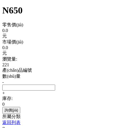
N650
零售價(jià)
0.0
元
市場價(jià)
0.0
元
瀏覽量:
221
產(chǎn)品編號
數(shù)量
-
+
庫存:
0
詢價(jià)
所屬分類
返回列表