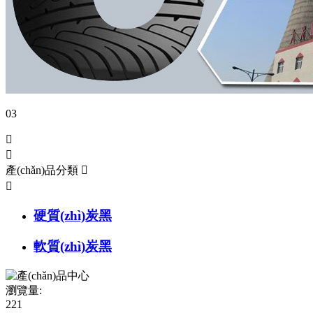
03


產(chǎn)品分類


硬質(zhì)炭黑
軟質(zhì)炭黑
瀏覽量:
221